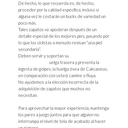
De hecho, lo que recuerda es, de hecho,
proceder por la calidad específica, incluso si
alguna vez le costarán un bucks de variedad un
poco más.
Tales zapatos se apoderan después de un
detalle especial de los mejores pies, pasando por
lo que los ciclistas a menudo revisan “una piel
secundaria”.
Deben servir y soportan su
Golden Goose
Purpurina Mujer
uelga trasera y presenta la
ingesta de golpes, la huelga ósea de Cakcaneus,
en comparación con usted, camine o fluya.
No ayudemos a la elección incorrecta de la
adquisición de zapatos que muchos no
necesitan.
Para aprovechar la mayor experiencia, mantenga
los pares a juego juntos para que alguien no
interrumpa el nivel de tela de acabado al hacer
un número.