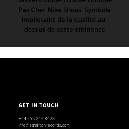
Pas Cher Nike Shoes: Symbole
impliquant de la qualité au-
dessus de cette éminence
GET IN TOUCH
+44 755 214 8423
info@straktonrecords.com