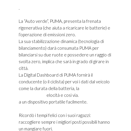
.
La “Auto verde”, PUMA, presenta la frenata
rigenerativa (che aiuta a ricaricare le batterie) e
l’operazione di emissioni zero.
La sua stabilizzazione dinamica (tecnologia di
bilanciamento) darà consumata PUMA per
bilanciarsi su due ruote e possedere un raggio di
svolta zero, implica che sarà in grado di girare in
città.
La Digital Dashboard di PUMA fornirà il
conducente (o il ciclista) per voi i dati dal veicolo
come la durata della batteria, la
Scarpe Golden
Goose Outlet
elocità e così via.
a un dispositivo portatile facilmente.
Ricordò i tempi felici con i suoi ragazzi:
raccogliere sempre i migliori posti possibili hanno
un mangiare fuori.