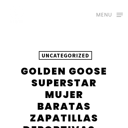
Skip
to
MENU
main
content
UNCATEGORIZED
GOLDEN GOOSE
SUPERSTAR
MUJER
BARATAS
ZAPATILLAS