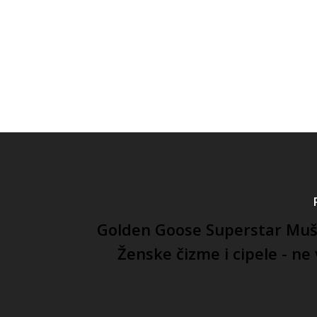
Golden Goose Superstar Muš
Ženske čizme i cipele - ne