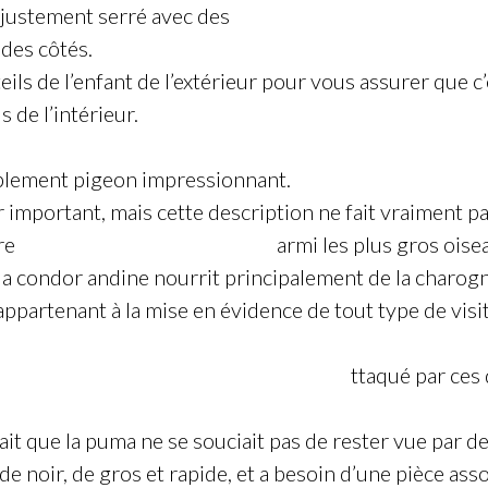
ajustement serré avec des
Acheter Golden Goose Sup
 des côtés.
eils de l’enfant de l’extérieur pour vous assurer que 
s de l’intérieur.
blement pigeon impressionnant.
 important, mais cette description ne fait vraiment pa
tre
Golden Goose Luxembourg
armi les plus gros oiseau
la condor andine nourrit principalement de la charog
appartenant à la mise en évidence de tout type de visit
cheter Baskets Golden Goose Homme
ttaqué par ces
ait que la puma ne se souciait pas de rester vue par d
 noir, de gros et rapide, et a besoin d’une pièce assoc