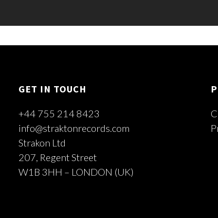
GET IN TOUCH
P
+44 755 214 8423
C
info@straktonrecords.com
P
Strakon Ltd
207, Regent Street
W1B 3HH – LONDON (UK)