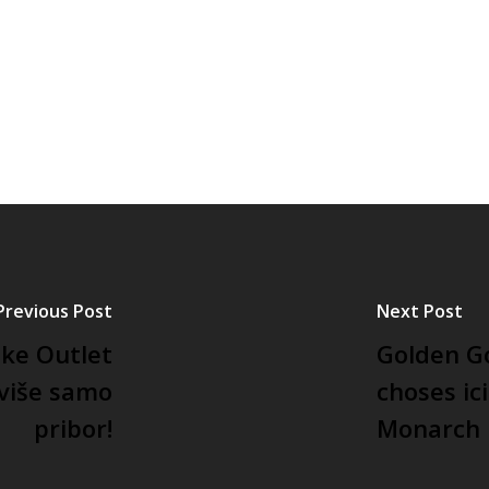
Previous Post
Next Post
ke Outlet
Golden G
 više samo
choses ic
pribor!
Monarch I