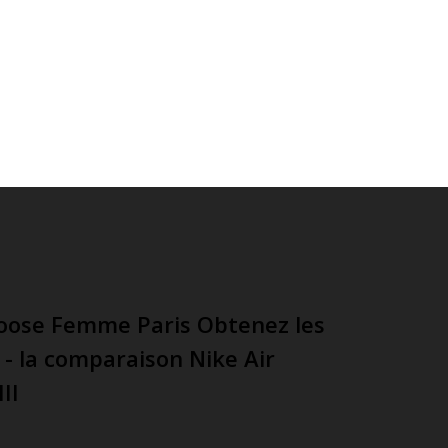
oose Femme Paris Obtenez les
i - la comparaison Nike Air
II